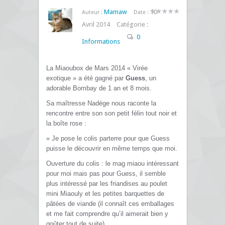
Mamaw
10
Auteur :
Date :
Avril 2014
Catégorie :
0
Informations
La Miaoubox de Mars 2014 « Virée
exotique » a été gagné par
Guess
, un
adorable Bombay de 1 an et 8 mois.
Sa maîtresse Nadège nous raconte la
rencontre entre son son petit félin tout noir et
la boîte rose :
« Je pose le colis parterre pour que Guess
puisse le découvrir en même temps que moi.
Ouverture du colis : le mag miaou intéressant
pour moi mais pas pour Guess, il semble
plus intéressé par les friandises au poulet
mini Miaouly et les petites barquettes de
pâtées de viande (il connaît ces emballages
et me fait comprendre qu’il aimerait bien y
goûter tout de suite).