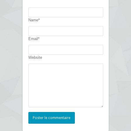
Name*
Email*
Website
Poster le commentaire