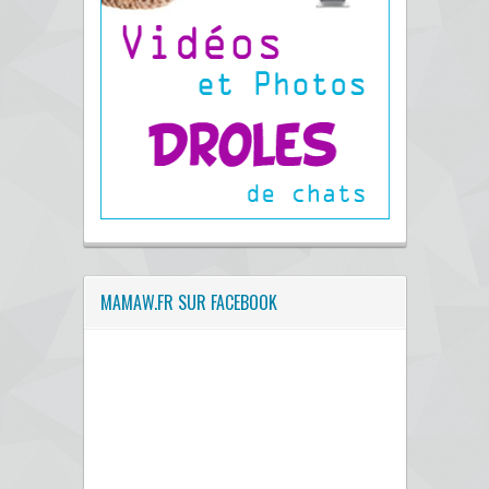
MAMAW.FR SUR FACEBOOK