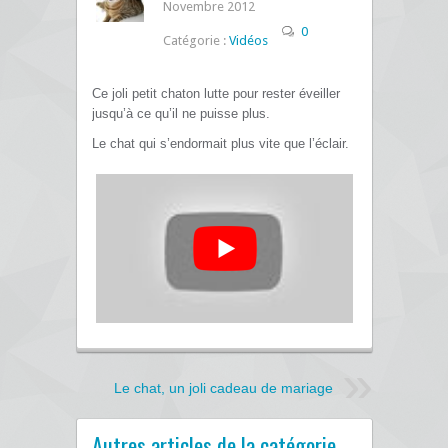
Novembre 2012
0
Catégorie :
Vidéos
Ce joli petit chaton lutte pour rester éveiller
jusqu’à ce qu’il ne puisse plus.
Le chat qui s’endormait plus vite que l’éclair.
Le chat, un joli cadeau de mariage
Autres articles de la catégorie